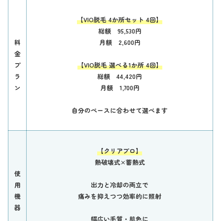
【VIO脱毛 4か所セット 4回】
総額 95,530円
料
月額 2,600円
金
プ
【VIO脱毛 選べる1か所 4回】
ラ
総額 44,420円
ン
月額 1,700円
自分のペースに合わせて選べます
【クリアプロ】
熱破壊式×
蓄熱式
使
用
出力と冷却の両立で
機
痛みを抑えつつ効率的に照射
器
幅広い毛質・肌色に