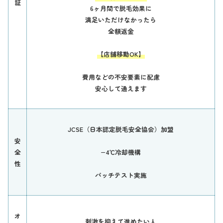
証
6ヶ月間で脱毛効果に
満足いただけなかったら
全額返金
【店舗移動OK】
費用などの不安要素に配慮
安心して通えます
JCSE（日本認定脱毛安全協会）加盟
安
全
−4℃冷却機構
性
パッチテスト実施
オ
刺激を抑えて進めたい人