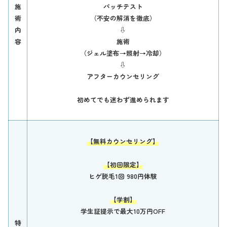
施
パッチテスト
術
（不安の解消を徹底）
内
⇩
容
施術
（ジェル塗布→照射→冷却）
⇩
アフターカウンセリング
初めてでも迷わず進められます
【無料カウンセリング】
【初回限定】
ヒゲ脱毛1回 980円体験
【学割】
学生証提示で最大10万円OFF
特