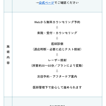
→
公式ページ
でご確認ください
Webから無料カウンセリング予約
⇩
来院・受付・カウンセリング
⇩
医師診察
施
（適応判断・必要に応じテスト照射）
術
⇩
内
レーザー照射
容
（所要約30〜60分／プランにより変動）
⇩
次回予約・アフターケア案内
医師管理下で安心して進められます