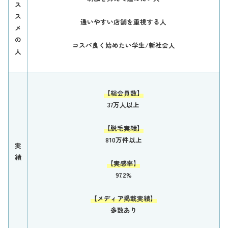
ス
ス
通いやすい店舗を重視する人
メ
の
コスパ良く始めたい学生/新社会人
人
【総会員数】
37万人以上
【脱毛実績】
810万件以上
実
績
【実感率】
97.2%
【メディア掲載実績】
多数あり