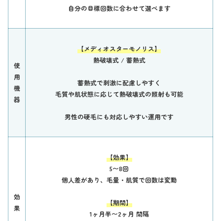
自分の目標回数に合わせて選べます
【メディオスターモノリス】
熱破壊式 /
蓄熱式
使
用
蓄熱式で刺激に配慮しやすく
機
毛質や肌状態に応じて熱破壊式の照射も可能
器
男性の硬毛にも対応しやすい運用です
【効果】
5〜8回
個人差があり、毛量・肌質で回数は変動
効
【期間】
果
1ヶ月半〜2ヶ月 間隔