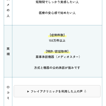
短期間でしっかり実感したい人
メ
の
医療の安心感で始めたい人
人
【症例件数】
150万件以上
実
【特許/認証取得】
績
薬事承認機器（メディオスター）
方式と機器の公的承認が強みです
口
フレイアクリニックを利用した人の声 ⇩
コ
ミ