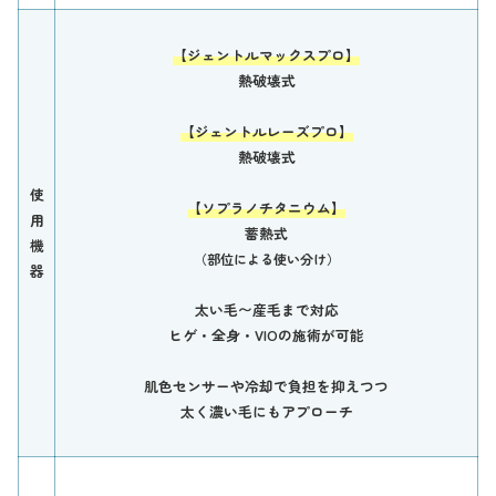
【ジェントルマックスプロ】
熱破壊式
【ジェントルレーズプロ】
熱破壊式
使
【ソプラノチタニウム】
用
蓄熱式
機
（部位による使い分け）
器
太い毛〜産毛まで対応
ヒゲ・全身・VIOの施術が可能
肌色センサーや冷却で負担を抑えつつ
太く濃い毛にもアプローチ