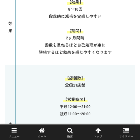
【効果】
8〜10回
段階的に減毛を実感しやすい
効
果
【期間】
2ヶ月間隔
回数を重ねるほど自己処理が楽に
継続するほど効果を感じやすくなります
【店舗数】
全国21店舗
【営業時間】
平日12:00〜21:00
祝日11:00〜20:00
店
【休み】
舗
なし
メニュー
ホーム
検索
トップ
サイドバー