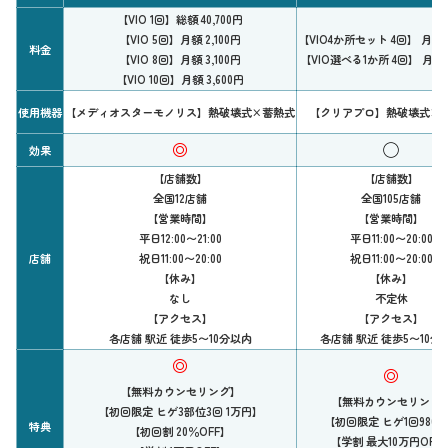
【VIO 1回】総額 40,700円
【VIO 5回】月額 2,100円
【VIO4か所セット 4回】 月額 2
料金
【VIO 8回】月額 3,100円
【VIO選べる1か所 4回】 月額 1
【VIO 10回】月額 3,600円
使用機器
【メディオスターモノリス】熱破壊式×蓄熱式
【クリアプロ】熱破壊式×
◎
◯
効果
【店舗数】
【店舗数】
全国12店舗
全国105店舗
【営業時間】
【営業時間】
平日12:00〜21:00
平日11:00〜20:00
店舗
祝日11:00〜20:00
祝日11:00〜20:00
【休み】
【休み】
なし
不定休
【アクセス】
【アクセス】
各店舗 駅近 徒歩5〜10分以内
各店舗 駅近 徒歩5〜10分
◎
◎
【無料カウンセリング】
【無料カウンセリング
【初回限定 ヒゲ3部位3回 1万円】
【初回限定 ヒゲ1回980
特典
【初回割 20％OFF】
【学割 最大10万円OFF