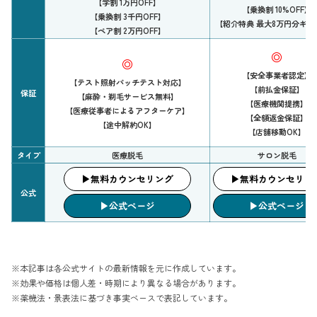
【学割 1万円OFF】
【乗換割 10%OFF】
【乗換割 3千円OFF】
【紹介特典 最大8万円分ギフ
【ペア割 2万円OFF】
◎
◎
【安全事業者認定】
【テスト照射パッチテスト対応】
【前払金保証】
保証
【麻酔・剃毛サービス無料】
【医療機関提携】
【医療従事者によるアフターケア】
【全額返金保証】
【途中解約OK】
【店舗移動OK】
タイプ
医療脱毛
サロン脱毛
▶︎無料カウンセリング
▶︎無料カウンセリン
公式
▶︎公式ページ
▶︎公式ページ
※本記事は各公式サイトの最新情報を元に作成しています。
※効果や価格は個人差・時期により異なる場合があります。
※薬機法・景表法に基づき事実ベースで表記しています。