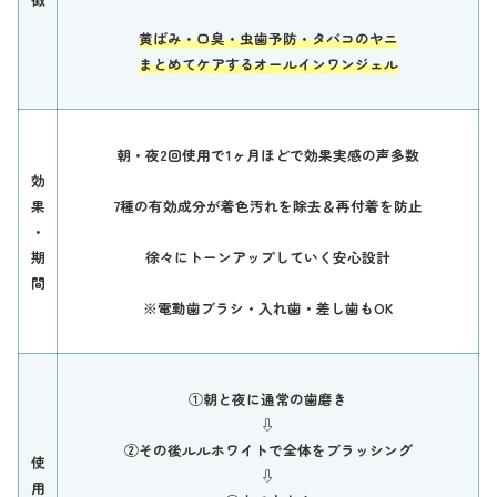
黄ばみ・口臭・虫歯予防・タバコのヤニ
まとめてケア
するオ
ールインワンジェル
朝・夜2回使用で1ヶ月ほどで効果実感の声多数
効
果
7種の有効成分が着色汚れを除去＆再付着を防止
・
期
徐々にトーンアップしていく安心設計
間
※電動歯ブラシ・入れ歯・差し歯もOK
①朝と夜に通常の歯磨き
⇩
②その後ルルホワイトで全体をブラッシング
使
⇩
用