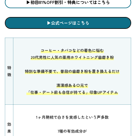
▶︎初回81%OFF割引・特典についてはこちら
▶︎公式ページはこちら
コーヒー・タバコなどの着色に悩む
20代男性に人気の薬用ホワイトニング歯磨き粉
特
特別な準備不要で、普段の歯磨き粉を置き換えるだけ
徴
清潔感ある口元で
「仕事・デート前も自信が持てる」印象UPアイテム
1ヶ月継続で白さを実感したという声多数
効
果
7種の有効成分が