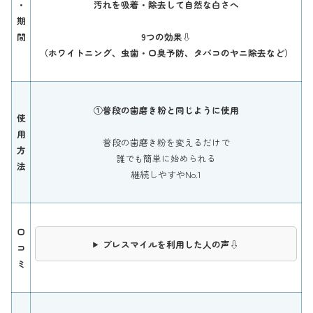
・
汚れを吸着・除去して自然な白さへ
期
間
9つの効果⇩
（ホワイトニング、虫歯・口臭予防、タバコのヤニ除去など）
①普段の歯磨き粉と同じように使用
使
用
普段の歯磨き粉を変えるだけで
方
誰でも簡単に始められる
法
継続しやすやNo.1
口
ブレスマイルを利用した人の声⇩
コ
ミ