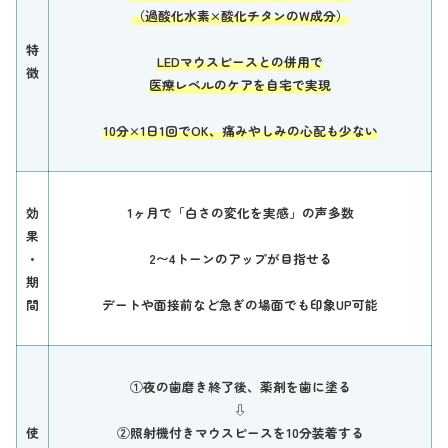
（過酸化水素×酸化チタンのW成分）
特
LEDマウスピースとの併用で
徴
医療レベルのケアを自宅で実現
10分×1日1回でOK、痛みやしみの心配も少ない
効
1ヶ月で「白さの変化を実感」の声多数
果
・
2〜4トーンのアップが目指せる
期
間
デートや面接前など急ぎの場面でも印象UP可能
①夜の歯磨き終了後、薬剤を歯に塗る
⇩
使
②照射機付きマウスピースを10分装着する