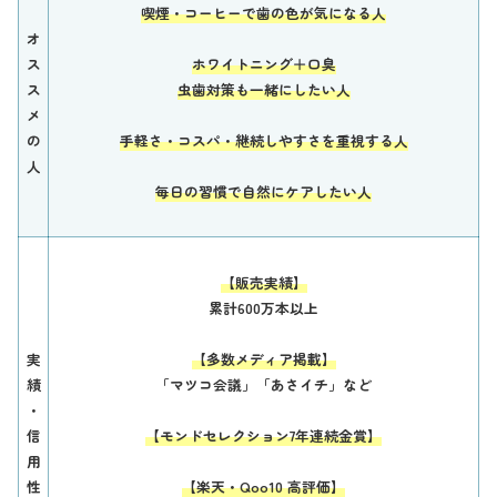
喫煙・コーヒーで歯の色が気になる人
オ
ス
ホワイトニング＋口臭
ス
虫歯対策も一緒にしたい人
メ
の
手軽さ・コスパ・継続しやすさを重視する人
人
毎日の習慣で自然にケアしたい人
【販売実績】
累計600万本以上
実
【多数メディア掲載】
績
「マツコ会議」「あさイチ」など
・
信
【モンドセレクション7年連続金賞】
用
性
【楽天・Qoo10 高評価】