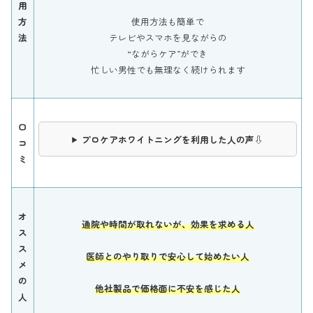
用
方
使用方法も簡単で
法
テレビやスマホを見ながらの
“ながらケア”ができ
忙しい男性でも無理なく続けられます
口
プロケアホワイトニングを利用した人の声⇩
コ
ミ
オ
通院や時間が取れないが、効果を求める人
ス
ス
医師とのやり取りで安心して始めたい人
メ
の
他社製品で価格面に不安を感じた人
人