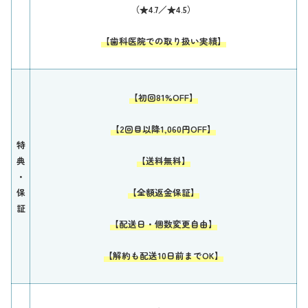
（★4.7／★4.5）
【歯科医院での取り扱い実績】
【初回81%OFF】
【2回目以降1,060円OFF】
特
典
【送料無料】
・
保
【全額返金保証】
証
【配送日・個数変更自由】
【解約も配送10日前までOK】