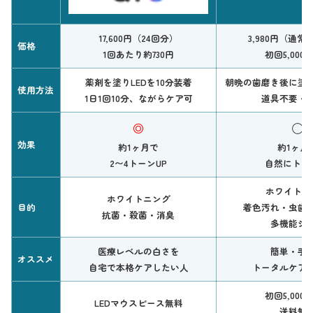
17,600円（24回分）
3,980円（通常8
価格
1回あたり約730円
初回5,000円
薬剤を塗りLEDを10分装着
朝晩の歯磨き後に塗
使用方法
1日1回10分、ながらケア可
道具不要・
◎
◯
効果
約1ヶ月で
約1ヶ月
2〜4トーンUP
自然にトー
ホワイトニ
ホワイトニング
目的
着色汚れ・虫歯
抗菌・殺菌・消臭
多機能ジ
医療レベルの白さを
簡単・手
オススメ
自宅で本格ケアしたい人
トータルケア
初回5,000円
LEDマウスピース無料
送料無