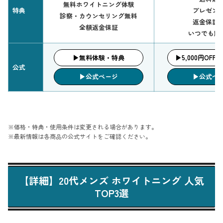
無料ホワイトニング体験
特典
プレゼン
診察・カウンセリング無料
返金保証
全額返金保証
いつでも解
▶︎無料体験・特典
▶︎5,000円OF
公式
▶︎公式ページ
▶︎公式ペ
※価格・特典・使用条件は変更される場合があります。
※最新情報は各商品の公式サイトをご確認ください。
【詳細】20代メンズ ホワイトニング 人気
TOP3選