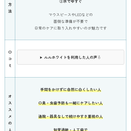
③水でゆすぐ
方
法
マウスピースやLEDなどの
面倒な準備が不要で
日常のケアに取り入れやすいのが魅力です
口
ルルホワイトを利用した人の声⇩
コ
ミ
手間をかけずに自然に白くしたい人
オ
ス
口臭・虫歯予防も一緒にケアしたい人
ス
メ
通院・器具なしで続けやすさ重視の人
の
人
知覚過敏・人工歯で