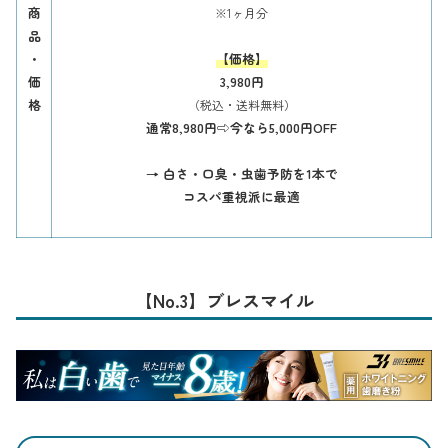
商
※1ヶ月分
品
・
【価格】
価
3,980円
格
（税込・送料無料）
通常8,980円⇨今なら
5,000円OFF
→ 白さ・口臭・虫歯予防を1本で
コスパ重視派に最適
【No.3】ブレスマイル