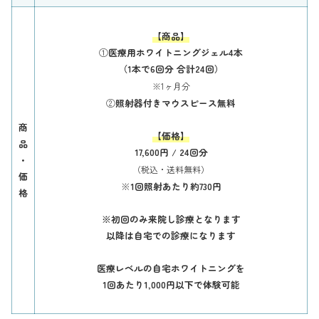
【商品】
①
医療用ホワイトニングジェル4本
（1本で6回分 合計24回）
※1ヶ月分
②
照射器付きマウスピース
無料
商
【価格】
品
17,600円 / 24回分
・
（税込・送料無料）
価
※
1回照射あたり約730円
格
※初回のみ来院し診療となります
以降は自宅での診療になります
医療レベルの自宅ホワイトニングを
1回あたり1,000円以下で体験可能