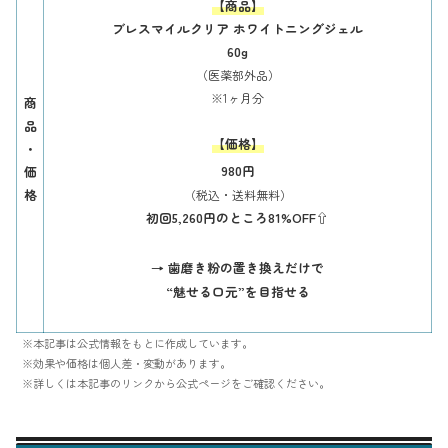
【商品】
ブレスマイルクリア ホワイトニングジェル
60g
（医薬部外品）
※1ヶ月分
商
品
【価格】
・
980円
価
格
（税込・送料無料）
初回5,260円のところ81%OFF
⇧
→ 歯磨き粉の置き換えだけで
“魅せる口元”を目指せる
※本記事は公式情報をもとに作成しています。
※効果や価格は個人差・変動があります。
※詳しくは本記事のリンクから公式ページをご確認ください。