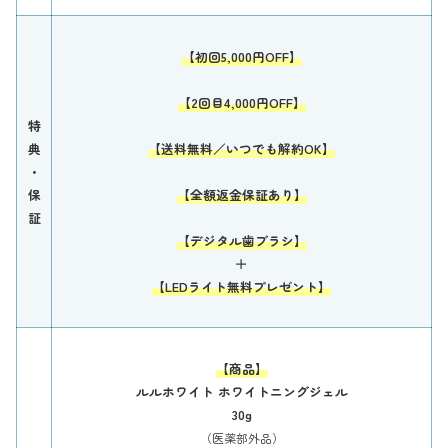
【初回5,000円OFF】
【2回目4,000円OFF】
特
典
【送料無料／いつでも解約OK】
・
保
【全額返金保証あり】
証
【デジタル歯ブラシ】
＋
【LEDライト無料プレゼント】
【商品】
ルルホワイト ホワイトニングジェル
30g
（医薬部外品）