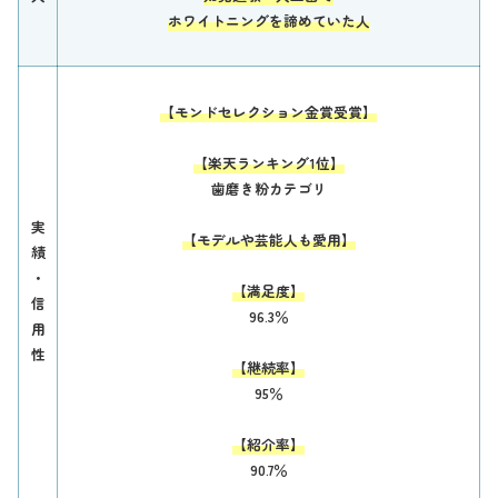
ホワイトニングを諦めていた人
【モンドセレクション金賞受賞】
【楽天ランキング1位】
歯磨き粉カテゴリ
実
【モデルや芸能人も愛用】
績
・
【満足度】
信
96.3％
用
性
【継続率】
95％
【紹介率】
90.7％