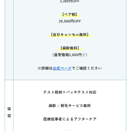
3,300円OFF
【ペア割】
20,000円OFF
【当日キャンセル無料】
【麻酔無料】
（通常価格3,000円⇧）
※詳細は
公式ページ
でご確認ください
テスト照射＋パッチテスト対応
麻酔 / 剃毛サービス無料
保
証
医療従事者によるアフターケア