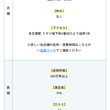
店
【休み】
舗
なし
【アクセス】
名古屋駅 ミヤコ地下街4番出口より徒歩1分
※詳しい各店舗の住所・営業時間はこちらの
⇨
公式ページ
でご確認ください
【症例件数】
380万件以上
実
【満足度】
績
97%
【口コミ】
4.7