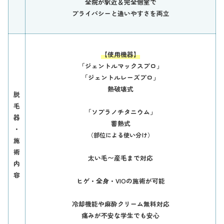
全院が駅近＆完全個室で
プライバシーと通いやすさを両立
【使用機器】
「ジェントルマックスプロ」
「ジェントルレーズプロ」
熱破壊式
脱
毛
「ソプラノチタニウム」
器
蓄熱式
・
（部位による使い分け）
施
術
太い毛〜産毛まで対応
内
容
ヒゲ・全身・VIOの施術が可能
冷却機能や麻酔クリーム無料対応
痛みが不安な学生でも安心