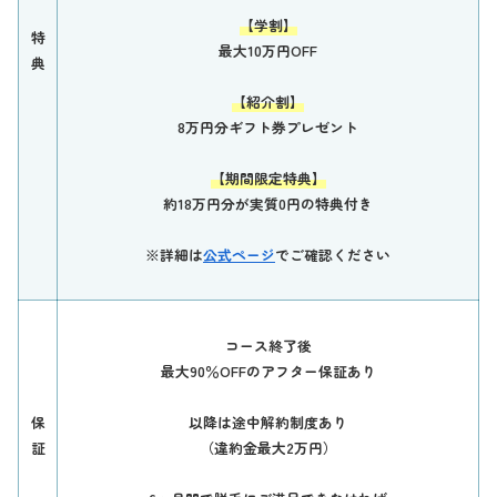
【学割】
特
最大10万円OFF
典
【紹介割】
8万円分ギフト券プレゼント
【期間限定特典】
約18万円分が実質0円の特典付き
※詳細は
公式ページ
でご確認ください
コース終了後
最大90％OFFのアフター保証あり
保
以降は途中解約制度あり
証
（違約金最大2万円）