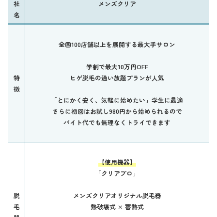
社
メンズクリア
名
全国100店舗以上を展開する最大手サロン
学割で最大10万円OFF
特
ヒゲ脱毛の通い放題プランが人気
徴
「とにかく安く、気軽に始めたい」学生に最適
さらに初回はお試し980円から始められるので
バイト代でも無理なくトライできます
【使用機器】
「クリアプロ」
脱
メンズクリアオリジナル脱毛器
毛
熱破壊式 ×
蓄熱式