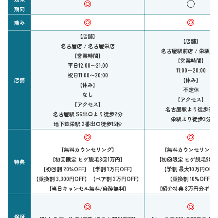
◎
◯
期間
◎
◎
痛み
【店舗】
【店舗】
名古屋店 / 名古屋栄店
名古屋駅前店 / 栄駅前
【営業時間】
【営業時間】
平日12:00〜21:00
11:00〜20:00
祝日11:00〜20:00
店舗
【休み】
【休み】
不定休
なし
【アクセス】
【アクセス】
名古屋駅より徒歩6分
名古屋駅 S6出口より徒歩2分
栄駅より徒歩3分
地下鉄栄駅 2番出口徒歩15秒
◎
◎
【無料カウンセリング】
【無料カウンセリング
【初回限定 ヒゲ脱毛3回1万円】
【初回限定 ヒゲ脱毛980
特典
【初回割 20%OFF】【学割 1万円OFF】
【学割 最大10万円OFF
【乗換割 3,300円OFF】【ペア割 2万円OFF】
【乗換割 10%OFF】
【当日キャンセル無料/麻酔無料】
【紹介特典 8万円分ギフ
◎
◎
保証