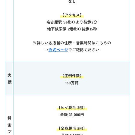
なし
【アクセス】
名古屋駅 S6出口より徒歩2分
地下鉄栄駅 2番出口徒歩15秒
※詳しい各店舗の住所・営業時間はこちらの
→
公式ページ
でご確認ください
実
【症例件数】
績
150万軒
【ヒゲ脱毛 3回】
全額 33,000円
料
金
【全身脱毛 5回】
プ