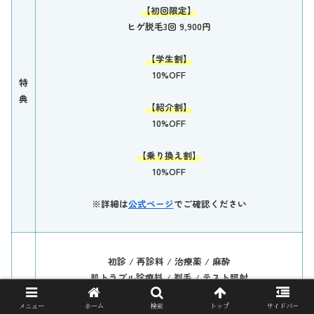
【初回限定】
ヒゲ脱毛3回 9,900円
【学生割】
10%OFF
特
典
【紹介割】
10%OFF
【乗り換え割】
10%OFF
※詳細は
公式ページ
でご確認ください
初診 / 再診料 / 治療薬 / 麻酔
肌トラブル診療料 / 剃毛 / テスト照射
全て無料⇧
保
メニュー
ホーム
検索
トップ
サイドバー