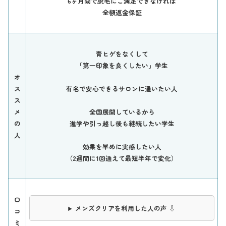
6ヶ月間で脱毛にご満足できなければ
全額返金保証
青ヒゲをなくして
「第一印象を良くしたい」学生
オ
ス
有名で安心できるサロンに通いたい人
ス
メ
全国展開しているから
の
進学や引っ越し後も継続したい学生
人
効果を早めに実感したい人
（2週間に1回通えて最短半年で変化）
口
メンズクリアを利用した人の声 ⇩
コ
ミ