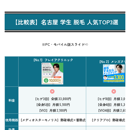
【比較表】名古屋 学生 脱毛 人気TOP3選
※PC
・
モバイル版スライド⇨
【No.1】フレイアクリニック
【No.2】メンズクリア
◎
◎
【ヒゲ3回】全額 33,000円
【ヒゲ8回】月額 3,000
料金
【全身5回】月額 5,100円
【全身4回】月額 5,300
【VIO】月額 2,100円
【VIO4回】月額 2,600
使用機器
【メディオスターモノリス】熱破壊式×蓄熱式
【クリアプロ】熱破壊式×
効果