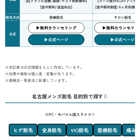
【肌トラブル治療/麻酔/テスト照射無料】
【コース後90%OFFアフタ
【途中解約/返金対応】
【途中解約制度/6ヶ月全額返
脱毛方式
医療脱毛
サロン脱毛
▶︎無料カウンセリング
▶︎無料カウンセリン
公式
▶︎公式ページ
▶︎公式ページ
※本記事は公式情報をもとに作成しています。
※効果や価格は個人差・変動があります。
※薬機法・景表法に配慮しています。
名古屋メンズ脱毛 目的別で探す⇩
※PC・モバイル版スライド⇨
ヒゲ脱毛
全身脱毛
VIO脱毛
医療脱毛
痛み