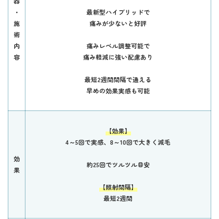
器
・
最新型ハイブリッドで
施
痛みが少ないと好評
術
内
痛みレベル調整可能で
容
痛み軽減に強い配慮あり
最短2週間間隔で通える
早めの効果実感も可能
【効果】
4～5回で実感、8～10回で大きく減毛
効
約25回でツルツル目安
果
【照射間隔】
最短2週間