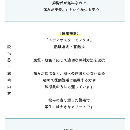
麻酔代が無料なので
「痛みが不安…」という学生も安心
【使用機器】
「メディオスターモノリス」
脱
熱破壊式 /
蓄熱式
毛
器
肌質・肌色に応じて適切な照射方法を選択
・
施
痛みがほぼなく、肌への刺激も少ないため
術
初めて医療脱毛に挑戦する方や
内
敏感肌の方にも適しています
容
悩みに寄り添った脱毛で
学生には大きなメリットです