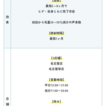
【効果】
最短5～8ヶ月で
ヒゲ・全身ともに完了目安
効
果
初回から毛量30～50％減少の声多数
【照射間隔】
最短1ヶ月
【2店舗】
名古屋店
名古屋栄店
【営業時間】
平日12:00〜21:00
祝日11:00〜20:00
店
【休み】
舗