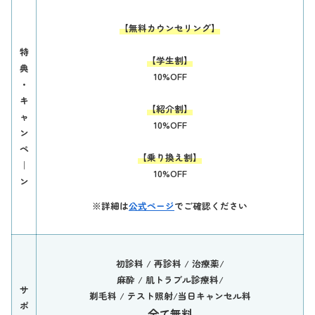
【無料カウンセリング】
特
【学生割】
典
10%OFF
・
キ
【紹介割】
ャ
10%OFF
ン
ペ
【乗り換え割】
｜
10%OFF
ン
※詳細は
公式ページ
でご確認ください
初診料 / 再診料 / 治療薬/
麻酔 / 肌トラブル診療料/
サ
剃毛料 / テスト照射/当日キャンセル料
ポ
全て無料