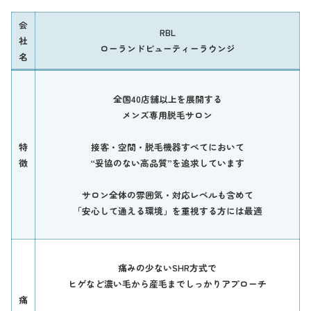
会
RBL
社
ローランドビューティーラウンジ
名
全国40店舗以上を展開する
メンズ専用脱毛サロン
特
接客・空間・脱毛機器すべてにおいて
徴
“妥協のない高品質”を追求しています
サロン全体の雰囲気・対応レベルも含めて
「安心して通える環境」を重視する方には最適
痛みの少ないSHR方式で
ヒゲなど濃い毛から産毛までしっかりアプローチ
痛