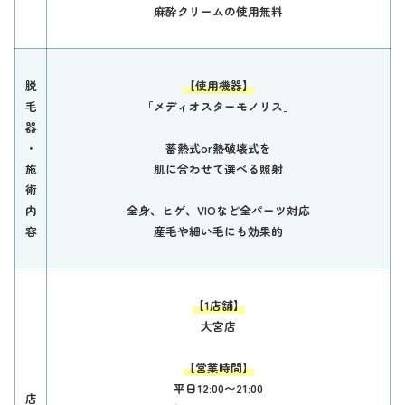
麻酔クリームの使用無料
脱
【使用機器】
毛
「メディオスターモノリス」
器
・
蓄熱式or熱破壊式を
施
肌に合わせて選べる照射
術
内
全身、ヒゲ、VIOなど全パーツ対応
容
産毛や細い毛にも効果的
【1店舗】
大宮店
【営業時間】
平日12:00〜21:00
店