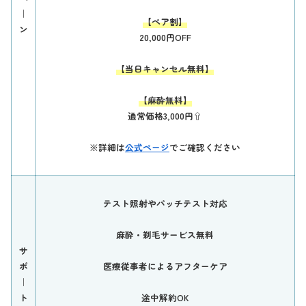
｜
【ペア割】
ン
20,000円OFF
【当日キャンセル無料】
【麻酔無料】
通常価格3,000円⇧
※詳細は
公式ページ
でご確認ください
テスト照射やパッチテスト対応
麻酔・剃毛サービス無料
サ
ポ
医療従事者によるアフターケア
｜
ト
途中解約OK