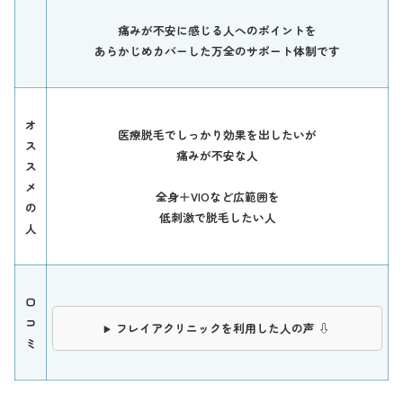
痛みが不安に感じる人へのポイントを
あらかじめカバーした万全のサポート体制です
オ
医療脱毛でしっかり効果を出したいが
ス
痛みが不安な人
ス
メ
全身＋VIOなど広範囲を
の
低刺激で脱毛したい人
人
口
コ
フレイアクリニックを利用した人の声 ⇩
ミ