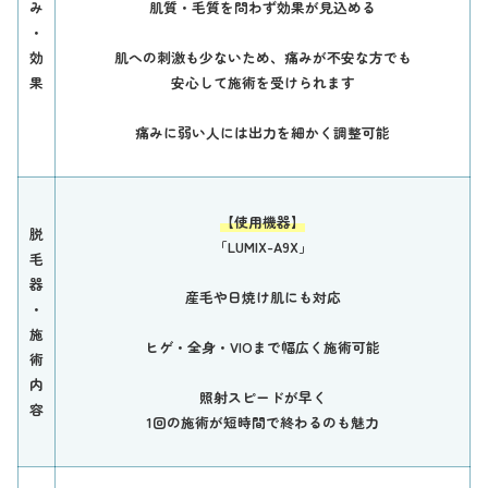
み
肌質・毛質を問わず効果が見込める
・
効
肌への刺激も少ないため、痛みが不安な方でも
果
安心して施術を受けられます
痛みに弱い人には出力を細かく調整可能
【使用機器】
脱
「LUMIX-A9X」
毛
器
産毛や日焼け肌にも対応
・
施
ヒゲ・全身・VIOまで幅広く施術可能
術
内
照射スピードが早く
容
1回の施術が短時間で終わるのも魅力