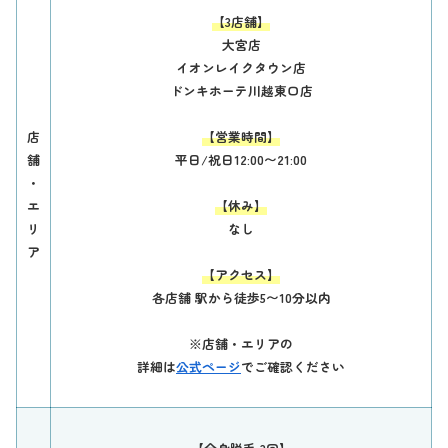
【3店舗】
大宮店
イオンレイクタウン店
ドンキホーテ川越東口店
店
【営業時間】
舗
平日/祝日12:00〜21:00
・
エ
【休み】
リ
なし
ア
【アクセス】
各店舗 駅から徒歩5〜10分以内
※店舗・エリアの
詳細は
公式ページ
でご確認ください