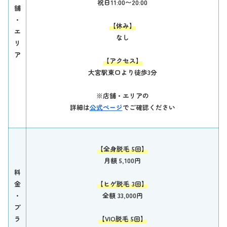
祝日11:00〜20:00
舗
・
【休み】
エ
なし
リ
ア
【アクセス】
大宮駅東口より徒歩3分
※店舗・エリアの
詳細は
公式ページ
でご確認ください
【全身脱毛 5回】
月額 5,100円
料
金
【ヒゲ脱毛 3回】
・
全額 33,000円
プ
ラ
【VIO脱毛 5回】