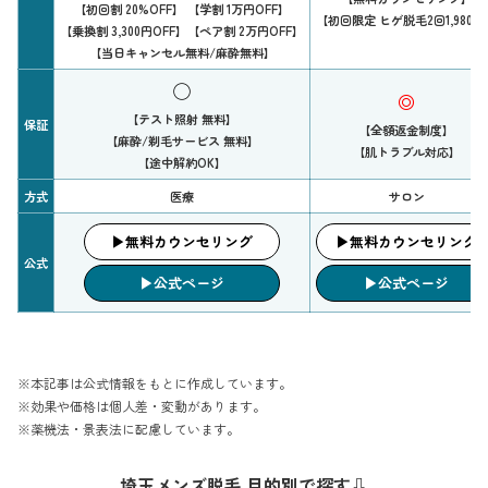
【初回割 20%OFF】 【学割 1万円OFF】
【初回限定 ヒゲ脱毛2回1,980円
【乗換割 3,300円OFF】【ペア割 2万円OFF】
【当日キャンセル無料/麻酔無料】
◯
◎
【テスト照射 無料】
保証
【全額返金制度】
【麻酔/剃毛サービス 無料】
【肌トラブル対応】
【途中解約OK】
方式
医療
サロン
▶︎無料カウンセリング
▶︎無料カウンセリング
公式
▶︎公式ページ
▶︎公式ページ
※本記事は公式情報をもとに作成しています。
※効果や価格は個人差・変動があります。
※薬機法・景表法に配慮しています。
埼玉メンズ脱毛 目的別で探す⇩