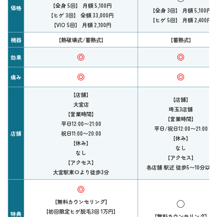
【全身 5回】 月額 5,100円
価格
【全身 3回】 月額 5,100円
【ヒゲ 3回】 全額 33,000円
【ヒゲ 5回】 月額 2,400円
【VIO 5回】 月額 2,100円
機器
【熱破壊式/蓄熱式】
【蓄熱式】
◎
◎
効果
◎
◎
痛み
【店舗】
【店舗】
大宮店
埼玉3店舗
【営業時間】
【営業時間】
平日12:00〜21:00
平日/祝日12:00〜21:00
店舗
祝日11:00〜20:00
【休み】
【休み】
なし
なし
【アクセス】
【アクセス】
各店舗 駅近 徒歩5〜10分以内
大宮駅東口より徒歩3分
◎
【無料カウンセリング】
◯
【初回限定ヒゲ脱毛3回 1万円】
特典
【無料カウンセリング】