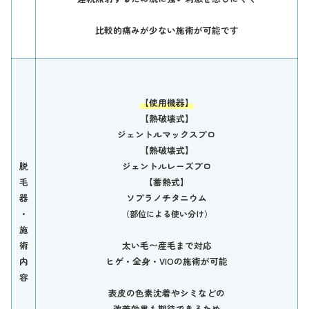
比較的痛みが少ない施術が可能です
【使用機器】
【熱破壊式】
ジェントルマックスプロ
【熱破壊式】
脱
ジェントルレーズプロ
毛
【蓄熱式】
器
ソプラノチタニウム
・
（部位による使い分け）
施
術
太い毛〜産毛まで対応
内
ヒゲ・全身・VIOの施術が可能
容
表皮の色素沈着やシミなどの
改善効果も期待できるため