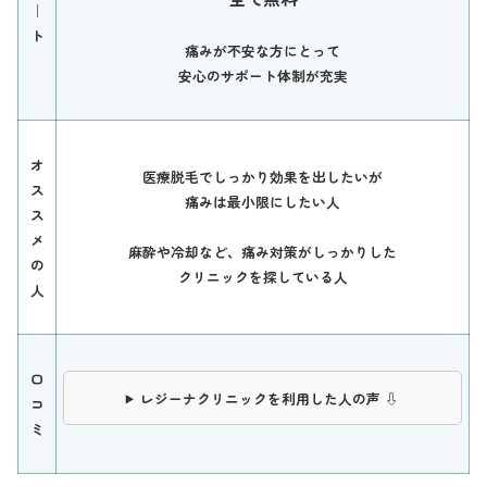
｜
ト
痛みが不安な方にとって
安心のサポート体制が充実
オ
医療脱毛でしっかり効果を出したいが
ス
痛みは最小限にしたい人
ス
メ
麻酔や冷却など、痛み対策がしっかりした
の
クリニックを探している人
人
口
レジーナクリニックを利用した人の声 ⇩
コ
ミ