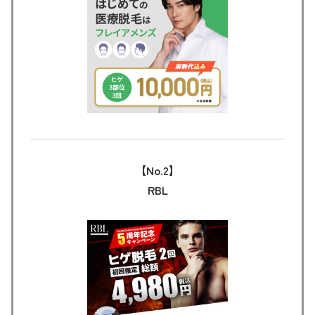
【No.2】
RBL