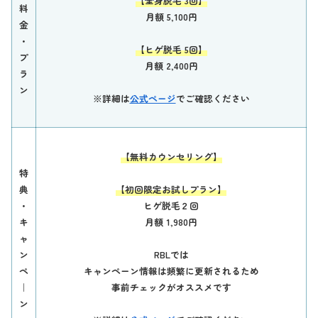
【全身脱毛 3回】
料
月額 5,100円
金
・
【ヒゲ脱毛 5回】
プ
月額 2,400円
ラ
ン
※詳細は
公式ページ
でご確認ください
【無料カウンセリング】
特
典
【初回限定お試しプラン】
・
ヒゲ脱毛２回
キ
月額 1,980円
ャ
ン
RBLでは
ペ
キャンペーン情報は頻繁に更新されるため
｜
事前チェックがオススメです
ン